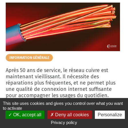
THÉMATIQUE :
INFORMATION GÉNÉRALE
Après 50 ans de service, le réseau cuivre est
maintenant vieillissant. Il nécessite des
réparations plus fréquentes, et ne permet plus
une qualité de connexion internet suffisante
pour accompagner les usages du quotidien.
Orange, qui est le propriétaire de l'infrastructure
This site uses cookies and gives you control over what you want
du réseau cuivre, a donc décidé de sa fermeture.
to activate
La fermeture du réseau cuivre ne signifie pas la
OK, accept all
Deny all cookies
Personalize
fin des services de téléphonie fixe et internet.
Privacy policy
Bien au contraire !
L'accès à l'internet et au