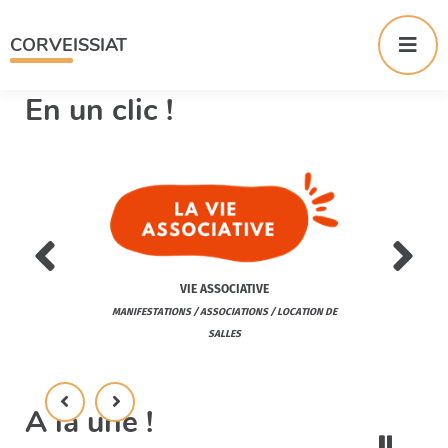
Menu
Contenu
Me
CORVEISSIAT
En un clic !
VIE ASSOCIATIVE
THÈQUE
DÉP
MANIFESTATIONS / ASSOCIATIONS / LOCATION DE
IMATIONS
TRANSPORTS À LA
SALLES
A la une !