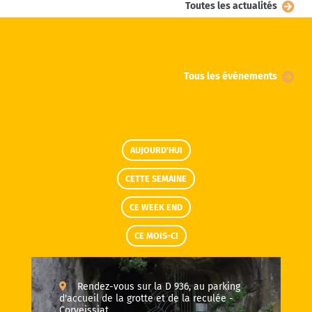
Toutes les actualités
Tous les évènements
AUJOURD'HUI
CETTE SEMAINE
CE WEEK END
CE MOIS-CI
Rendez-vous sur la D 936, au parking
d'accueil de la grotte et de la reculée -
Corveissiat