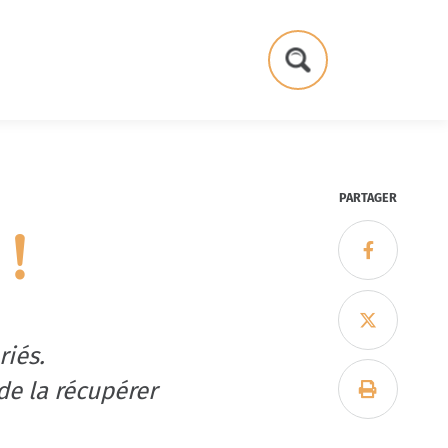
Formulaire
de
recherche
PARTAGER
!


riés.
 de la récupérer
