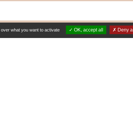
 over what you want to activate
OK, accept all
Deny al
Nous contacter
187 Grande Rue
01250 CORVEISSIAT
Téléphone:
04 74 50 70 54
Courriel:
mairie@corveissiat.fr
Le secrétariat de la Mairie est ouvert au public
Lundi : 10h - 12h
Mardi : 16h - 18h30
Mercredi : 14h - 16h
Vendredi : 10h - 12h