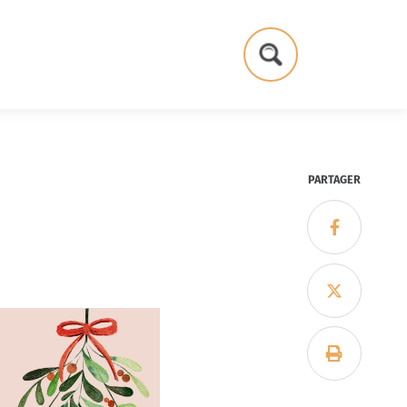
Formulaire
de
recherche
PARTAGER


