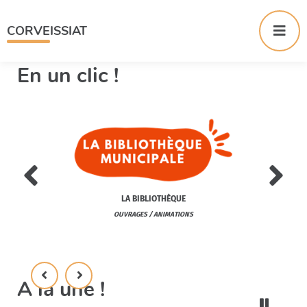
Menu
Contenu
Me
CORVEISSIAT
En un clic !
VIE A
LA BIBLIOTHÈQUE
ENTS
MANIFESTATIONS / A
OUVRAGES / ANIMATIONS
DE / COVOITURAGE
A la une !