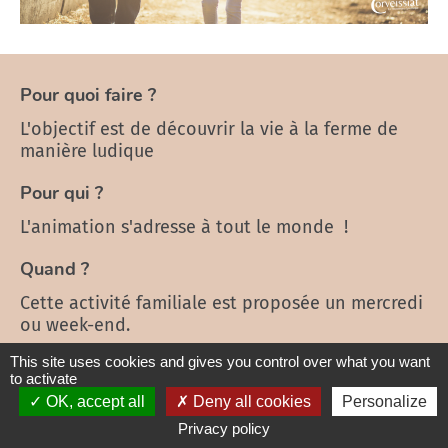
Pour quoi faire ?
L'objectif est de découvrir la vie à la ferme de
manière ludique
Pour qui ?
L'animation s'adresse à tout le monde !
Quand ?
Cette activité familiale est proposée un mercredi
ou week-end.
This site uses cookies and gives you control over what you want
Comment ça se passe ?
to activate
En accord avec l'agriculteur(trice), une s=visite
OK, accept all
Deny all cookies
Personalize
pédagogique de la ferme est organisée pur
Privacy policy
mieux comprendre la vie des animaux, des